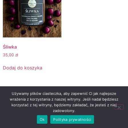
Śliwka
35,00
zł
Dodaj do koszyka
FACEBOOK
© 2026 Candle-
Używamy plików ciasteczka, aby zapewnić Ci jak najlepsze
INSTAGRAM
Lumos All Rights
wrażenia z korzystania z naszej witryny. Jeśli nadal będziesz
korzystać z tej witryny, będziemy zakładać, że jesteś z niej
Reserved
zadowolony.
Ok
Polityka prywatności