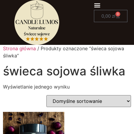
0
0,00
zł
Strona główna
/ Produkty oznaczone “świeca sojowa
śliwka”
świeca sojowa śliwka
Wyświetlanie jednego wyniku